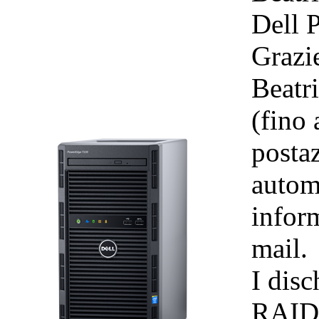
Dell 
Grazi
Beatri
(fino 
posta
autom
inform
mail.
I disc
RAID 