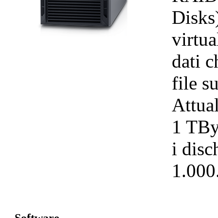
Disks)
virtua
dati c
file s
Attua
1 TBy
i dis
1.000
Software